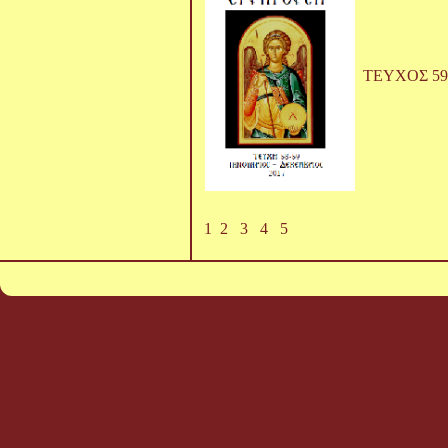
ΤΕΥΧΟΣ 59
1
2
3
4
5