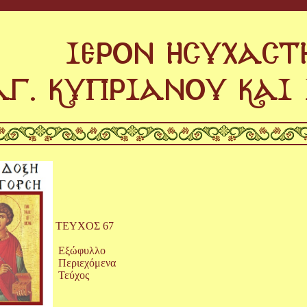
ΤΕΥΧΟΣ 67
Εξώφυλλο
Περιεχόμενα
Τεύχος